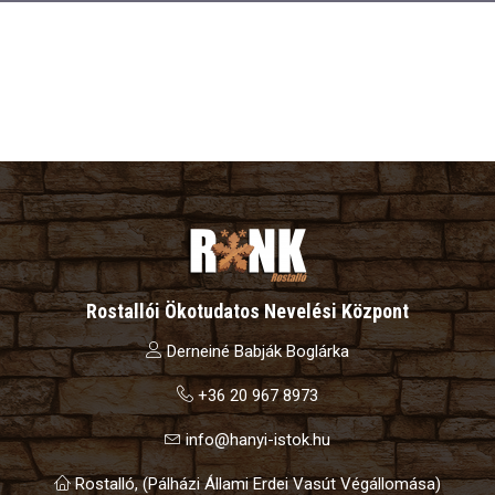
Rostallói Ökotudatos Nevelési Központ
Derneiné Babják Boglárka
+36 20 967 8973
info@hanyi-istok.hu
Rostalló, (Pálházi Állami Erdei Vasút Végállomása)